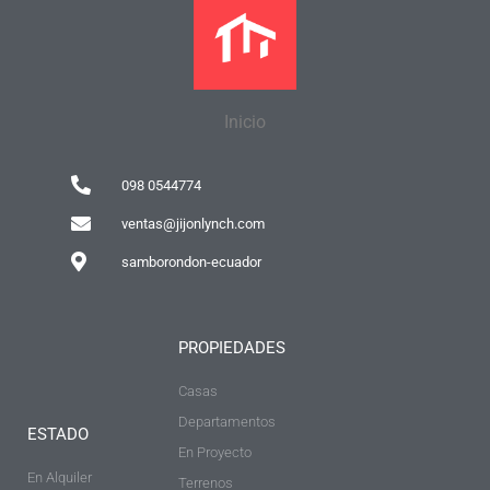
Inicio
098 0544774
ventas@jijonlynch.com
samborondon-ecuador
PROPIEDADES
Casas
Departamentos
ESTADO
En Proyecto
En Alquiler
Terrenos