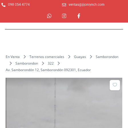
Ir
098 054 4774
ventas@jijonlynch.com
al
W
I
F
contenido
h
n
a
a
s
c
t
t
e
s
a
b
a
g
o
p
r
o
p
a
k
m
-
En Venta
Terrenos comerciales
Guayas
Samborondon
f
Samborondon
322
Av. Samborondón 12, Samborondón 092301, Ecuador