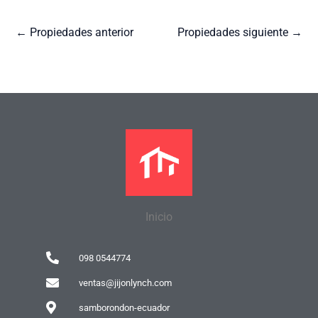
←
Propiedades anterior
Propiedades siguiente
→
Inicio
098 0544774
ventas@jijonlynch.com
samborondon-ecuador