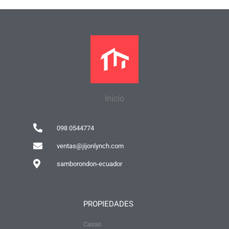
Inicio
098 0544774
ventas@jijonlynch.com
samborondon-ecuador
PROPIEDADES
Casas