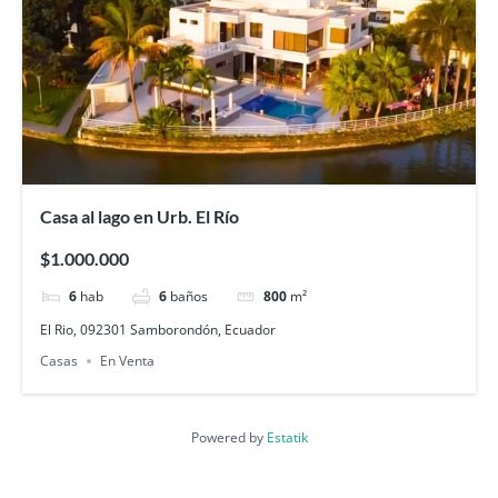
Casa al lago en Urb. El Río
$1.000.000
6
hab
6
baños
800
m²
El Rio, 092301 Samborondón, Ecuador
Casas
En Venta
Powered by
Estatik