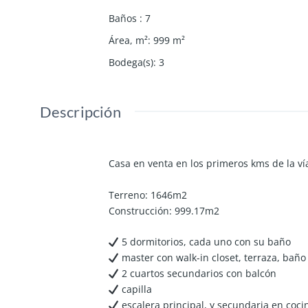
Baños
:
7
Área, m²
:
999
m²
Bodega(s)
:
3
Descripción
Casa en venta en los primeros kms de la v
Terreno: 1646m2
Construcción: 999.17m2
5 dormitorios, cada uno con su baño
master con walk-in closet, terraza, baño
2 cuartos secundarios con balcón
capilla
escalera principal, y secundaria en coci