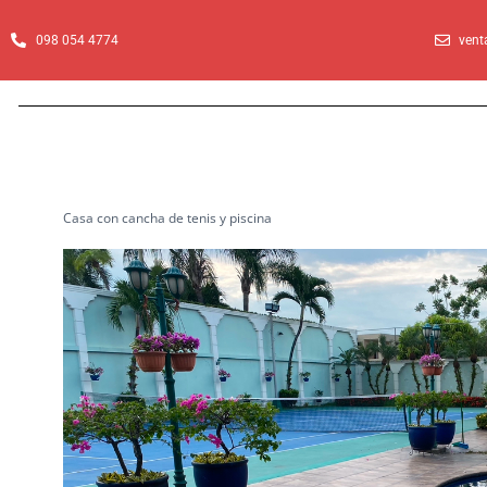
Ir
al
098 054 4774
vent
contenido
Casa con cancha de tenis y piscina