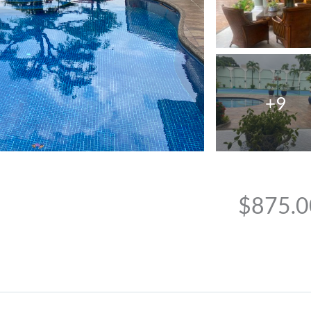
+9
$875.0
a