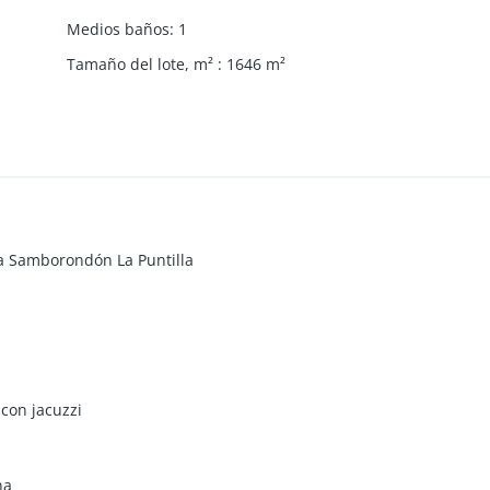
Medios baños
:
1
Tamaño del lote, m²
:
1646
m²
ía Samborondón La Puntilla
 con jacuzzi
na