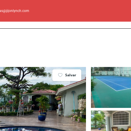
as@jijonlynch.com
Salvar