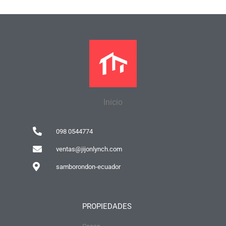
Inicio
098 0544774
ventas@jijonlynch.com
samborondon-ecuador
PROPIEDADES